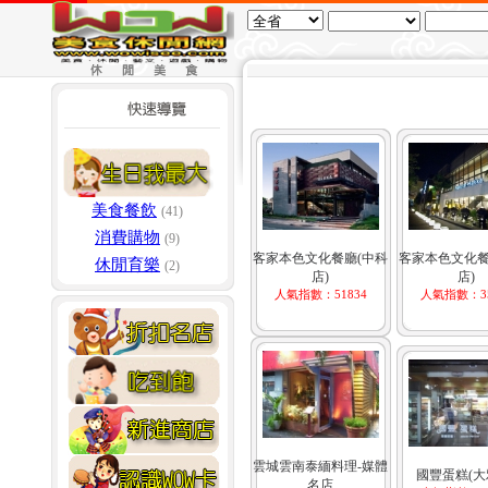
美食餐飲
(41)
消費購物
(9)
客家本色文化餐廳(中科
客家本色文化餐
休閒育樂
(2)
店)
店)
人氣指數：51834
人氣指數：35
雲城雲南泰緬料理-媒體
國豐蛋糕(大
名店