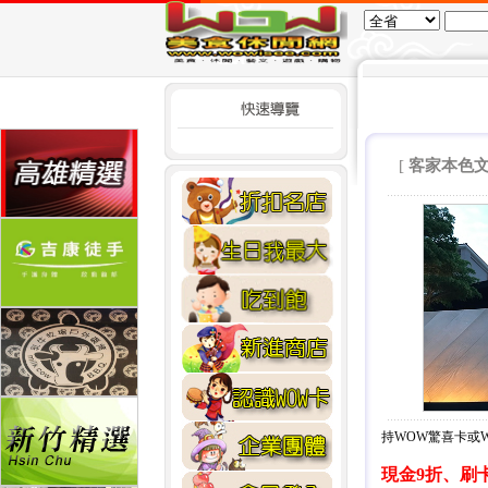
[
客家本色文
持WOW驚喜卡或
現金9折、刷卡