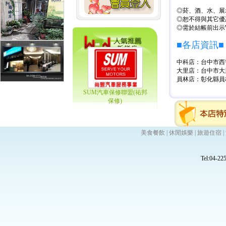
◎菸、酒、水、展
◎恕不得與其它優
◎需於結帳前出示
■各店資訊■
中科店：台中市西屯區福
大里店：台中市大里區中
員林店：彰化縣員林鎮建
SUM汽車保修聯盟(祐邦
保修)
美食餐飲
|
休閒娛樂
|
旅遊住宿
|
Tel:04-