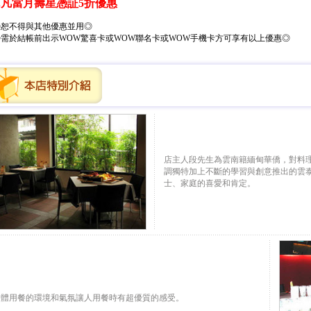
2.凡當月壽星憑証5折優惠
◎恕不得與其他優惠並用◎
◎需於結帳前出示WOW驚喜卡或WOW聯名卡或WOW手機卡方可享有以上優惠◎
店主人段先生為雲南籍緬甸華僑，對料
調獨特加上不斷的學習與創意推出的雲
士、家庭的喜愛和肯定。
整體用餐的環境和氣氛讓人用餐時有超優質的感受。