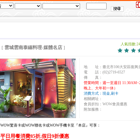
人氣指數:24
[
雲城雲南泰緬料理-媒體名店
]
地 址：臺北市106大安區復興北
電 話：(02)2719-6527
傳 真：
營業時間：週一至週日 11:30AM~2:0
晚上、大年初一休）
消費方式：現金,刷卡
相關網址：
會員折扣：WOW會員優惠
附加服務：
持WOW驚喜卡或WOW聯名卡或WOW手機卡至『本店』可享：
1.平日用餐消費85折,假日9折優惠