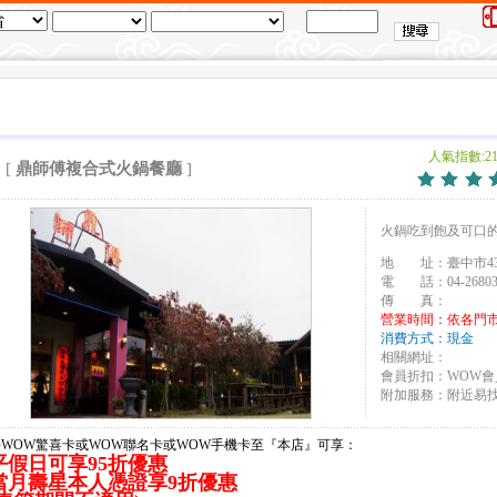
人氣指數:21
[
鼎師傅複合式火鍋餐廳
]
火鍋吃到飽及可口
地 址：臺中市43
電 話：04-26803
傳 真：
營業時間：依各門
消費方式：現金
相關網址：
會員折扣：WOW會
附加服務：附近易
持WOW驚喜卡或WOW聯名卡或WOW手機卡至『本店』可享：
平假日可享95折優惠
當月壽星本人憑證享9折優惠