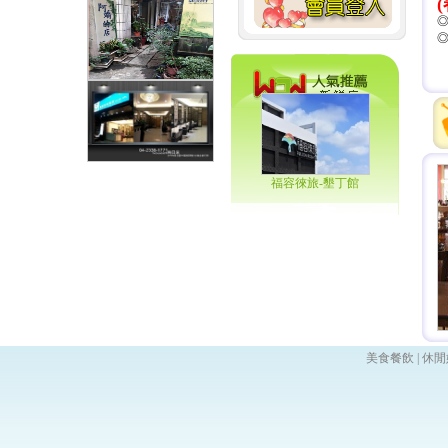
福容徠旅-墾丁館
美食餐飲
|
休閒