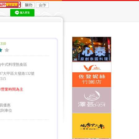
310
的中式料理熟食區
7大甲區大發路132號
515
市營業時間為主
員優惠
找到車位