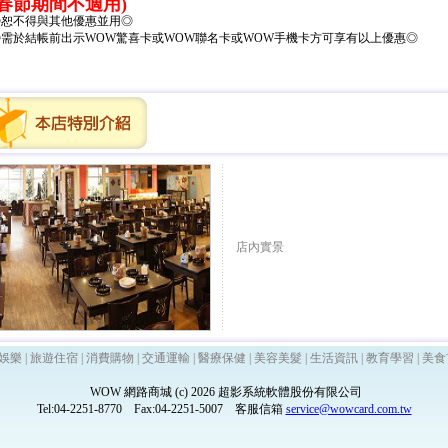
(春節期間不適用)
◎恕不得與其他優惠並用◎
◎需於結帳前出示WOW驚喜卡或WOW聯名卡或WOW手機卡方可享有以上優惠◎
店內實景
娛樂
|
旅遊住宿
|
消費購物
|
交通運輸
|
醫療保健
|
美容美髮
|
生活資訊
|
教育學習
|
美食
WOW 網路商城 (c) 2026 超影系統軟體股份有限公司
Tel:04-2251-8770 Fax:04-2251-5007 客服信箱
service@wowcard.com.tw