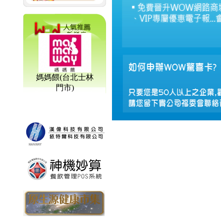
媽媽餵(台北士林
門市)